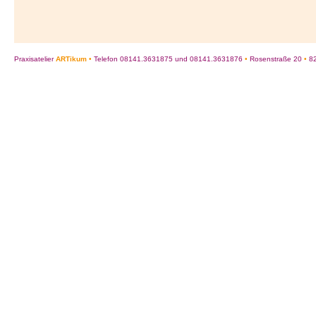
Praxisatelier
ARTikum
•
Telefon 08141.3631875 und 08141.3631876
•
Rosenstraße 20
•
82