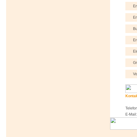
En
En
Bu
Er
Ei
G
Vo
Konta
Telefo
E-Mail