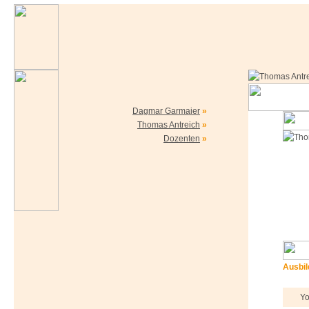
Dagmar Garmaier
»
Thomas Antreich
»
Dozenten
»
Ausbi
Yo